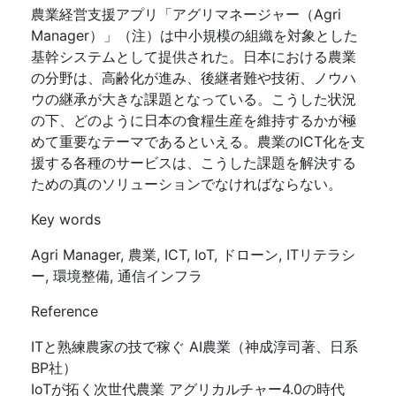
農業経営支援アプリ「アグリマネージャー（Agri
Manager）」（注）は中小規模の組織を対象とした
基幹システムとして提供された。日本における農業
の分野は、高齢化が進み、後継者難や技術、ノウハ
ウの継承が大きな課題となっている。こうした状況
の下、どのように日本の食糧生産を維持するかが極
めて重要なテーマであるといえる。農業のICT化を支
援する各種のサービスは、こうした課題を解決する
ための真のソリューションでなければならない。
Key words
Agri Manager, 農業, ICT, IoT, ドローン, ITリテラシ
ー, 環境整備, 通信インフラ
Reference
ITと熟練農家の技で稼ぐ AI農業（神成淳司著、日系
BP社）
IoTが拓く次世代農業 アグリカルチャー4.0の時代