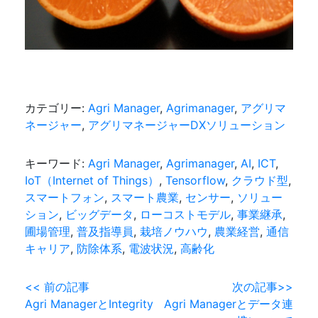
カテゴリー:
Agri Manager
,
Agrimanager
,
アグリマ
ネージャー
,
アグリマネージャーDXソリューション
キーワード:
Agri Manager
,
Agrimanager
,
AI
,
ICT
,
IoT（Internet of Things）
,
Tensorflow
,
クラウド型
,
スマートフォン
,
スマート農業
,
センサー
,
ソリュー
ション
,
ビッグデータ
,
ローコストモデル
,
事業継承
,
圃場管理
,
普及指導員
,
栽培ノウハウ
,
農業経営
,
通信
キャリア
,
防除体系
,
電波状況
,
高齢化
投
<< 前の記事
次の記事>>
Agri ManagerとIntegrity
Agri Managerとデータ連
稿