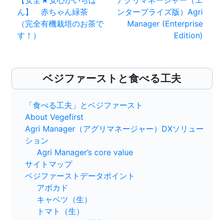
【安全★安心がいちば
アグリマネージャー（エ
稿
ん】 赤ちゃん緑茶
ンタープライズ版）Agri
ナ
（完全有機栽培のお茶で
Manager (Enterprise
す！）
Edition)
ビ
ゲ
ベジファーストと食べる工夫
ー
シ
「食べる工夫」とベジファースト
ョ
About Vegefirst
Agri Manager（アグリマネージャー）DXソリュー
ン
ション
Agri Manager’s core value
サイトマップ
ベジファーストデータポイント
アボカド
キャベツ（生）
トマト（生）