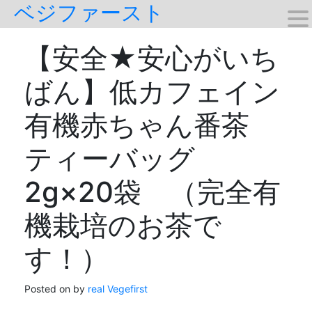
ベジファースト
Skip
to
content
【安全★安心がいち
ばん】低カフェイン
有機赤ちゃん番茶
ティーバッグ
2g×20袋 （完全有
機栽培のお茶で
す！）
Posted on
by
real Vegefirst